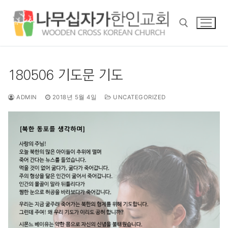
콘
텐
츠
로
바
검색 :
로
180506 기도문 기도
가
기
ADMIN
2018년 5월 4일
UNCATEGORIZED