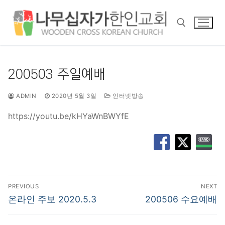
콘
텐
츠
로
바
검색 :
로
200503 주일예배
가
기
ADMIN
2020년 5월 3일
인터넷방송
https://youtu.be/kHYaWnBWYfE
글
PREVIOUS
NEXT
탐
Previous
Next
온라인 주보 2020.5.3
200506 수요예배
post:
post:
색