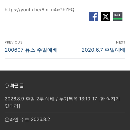
https://youtu.be/6mLu4xGhZFQ
글
PREVIOUS
NEXT
탐
Previous
Next
200607 유스 주일예배
2020.6.7 주일예배
post:
post:
색
○ 최근 글
2026.8.9 주일 2부 예배 / 누가복음 13:10-17 [한 여자가
있더라]
온라인 주보 2026.8.2