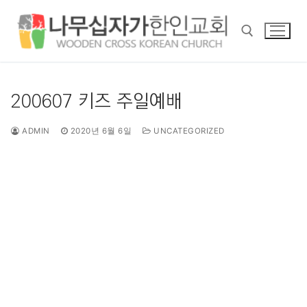
콘
텐
츠
로
바
검색 :
로
200607 키즈 주일예배
가
기
ADMIN
2020년 6월 6일
UNCATEGORIZED