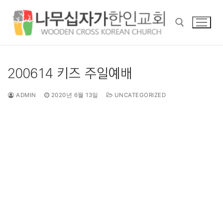
콘
텐
츠
로
바
검색 :
로
200614 키즈 주일예배
가
기
ADMIN
2020년 6월 13일
UNCATEGORIZED