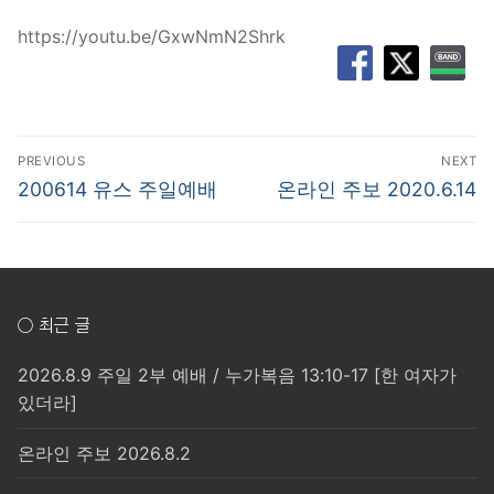
https://youtu.be/GxwNmN2Shrk
글
PREVIOUS
NEXT
탐
Previous
Next
200614 유스 주일예배
온라인 주보 2020.6.14
post:
post:
색
○ 최근 글
2026.8.9 주일 2부 예배 / 누가복음 13:10-17 [한 여자가
있더라]
온라인 주보 2026.8.2