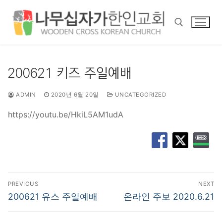
콘
텐
츠
로
바
검색 :
로
200621 키즈 주일예배
가
기
ADMIN
2020년 6월 20일
UNCATEGORIZED
https://youtu.be/HkiL5AM1udA
글
PREVIOUS
NEXT
탐
Previous
Next
200621 유스 주일예배
온라인 주보 2020.6.21
post:
post:
색