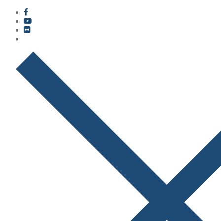
콘
메
닫
텐
뉴
기
츠
로
바
로
가
기