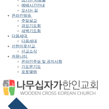
섬기는 사람들
예배시간안내
오시는 길
온라인방송
주일설교
금요기도회
새벽기도회
다음세대
다음세대
선한이웃선교
선교소식
커뮤니티
온라인주보 및 공지사항
기도문기도
포토앨범