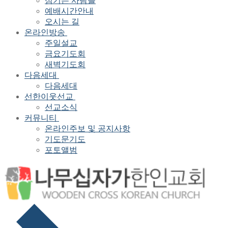
섬기는 사람들
예배시간안내
오시는 길
온라인방송
주일설교
금요기도회
새벽기도회
다음세대
다음세대
선한이웃선교
선교소식
커뮤니티
온라인주보 및 공지사항
기도문기도
포토앨범