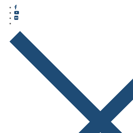
콘
메
닫
텐
뉴
기
츠
로
바
로
가
기