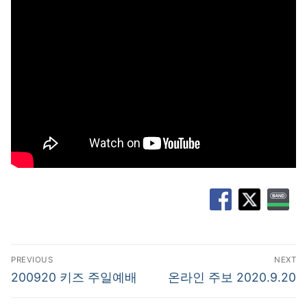
글
PREVIOUS
NEXT
탐
Previous
Next
200920 키즈 주일예배
온라인 주보 2020.9.20
post:
post:
색