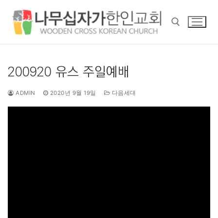
콘
텐
츠
로
바
검색 :
로
200920 유스 주일예배
가
기
ADMIN
2020년 9월 19일
다음세대