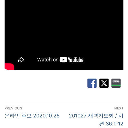
글
PREVIOUS
NEXT
탐
Previous
Next
온라인 주보 2020.10.25
201027 새벽기도회 / 시
post:
post:
색
편 36:1-12