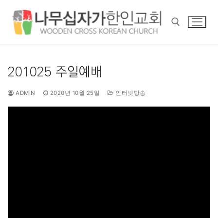
콘
텐
츠
로
바
검색 :
로
201025 주일예배
가
기
ADMIN
2020년 10월 25일
인터넷방송