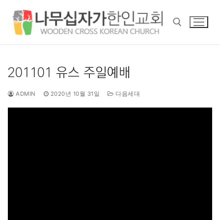
콘
텐
츠
로
바
검색 :
로
201101 유스 주일예배
가
기
ADMIN
2020년 10월 31일
다음세대