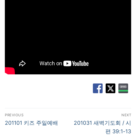
글
PREVIOUS
NEXT
탐
Previous
Next
201101 키즈 주일예배
201031 새벽기도회 / 시
post:
post:
색
편 39:1-13