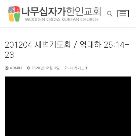
콘
텐
츠
로
바
검색 :
로
201204 새벽기도회 / 역대하 25:14-
가
28
기
ADMIN
2020년 12월 3일
새벽기도회