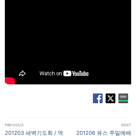
글
PREVIOUS
NEXT
탐
Previous
Next
201203 새벽기도회 / 역
201206 유스 주일예배