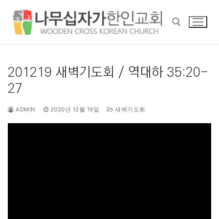
콘
텐
츠
로
바
검색 :
로
201219 새벽기도회 / 역대하 35:20-
가
27
기
ADMIN
2020년 12월 19일
새벽기도회