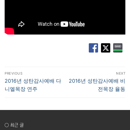
글
PREVIOUS
NEXT
탐
Previous
Next
2016년 성탄감사예배 다
2016년 성탄감사예배 비
post:
post:
색
니엘목장 연주
전목장 율동
○ 최근 글