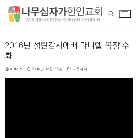
콘
텐
츠
로
바
검색 :
로
2016년 성탄감사예배 다니엘 목장 수
가
화
기
ADMIN
2016년 12월 26일
다음세대