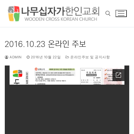
콘
텐
츠
로
바
검색 :
로
2016.10.23 온라인 주보
가
기
ADMIN
2016년 10월 22일
온라인주보 및 공지사항