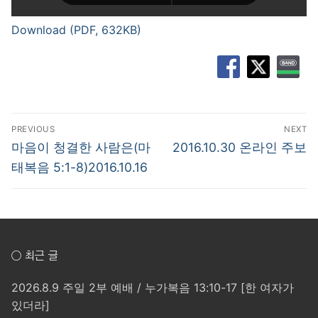
Download (PDF, 632KB)
글
PREVIOUS
NEXT
탐
Previous
Next
마음이 청결한 사람은(마
2016.10.30 온라인 주보
post:
post:
색
태복음 5:1-8)2016.10.16
○ 최근 글
2026.8.9 주일 2부 예배 / 누가복음 13:10-17 [한 여자가
있더라]