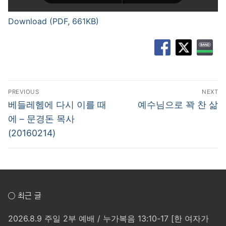
Download (PDF, 661KB)
글
PREVIOUS
NEXT
탐
Previous
Next
베들레헴에 다시 이를 때
예수님으로 꽉 찬 삶
post:
post:
색
에 – 문경돈 목사
(20160214)
○ 최근 글
2026.8.9 주일 2부 예배 / 누가복음 13:10-17 [한 여자가