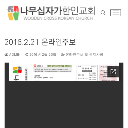
콘
텐
츠
로
바
검색 :
로
2016.2.21 온라인주보
가
기
ADMIN
2016년 2월 20일
온라인주보 및 공지사항