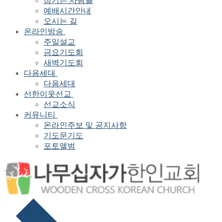
섬기는 사람들
예배시간안내
오시는 길
온라인방송
주일설교
금요기도회
새벽기도회
다음세대
다음세대
선한이웃선교
선교소식
커뮤니티
온라인주보 및 공지사항
기도문기도
포토앨범