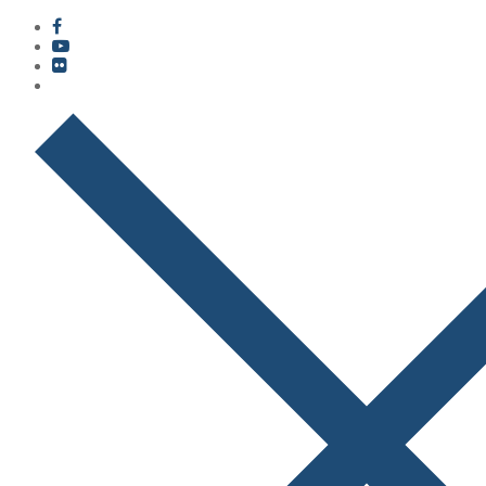
콘
메
닫
텐
뉴
기
츠
로
바
로
가
기