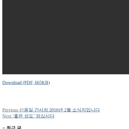
Download (PDF, 665KB)
Previous
Previous
신용일 간사의 2016년 2월 소식지입니다
글
post:
Next
Next
‘좋은 성도’ 되십시다
탐
post:
○ 최근 글