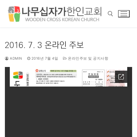
콘
텐
츠
로
바
검색 :
로
2016. 7. 3 온라인 주보
가
기
ADMIN
2016년 7월 4일
온라인주보 및 공지사항