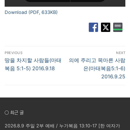
Download (PDF, 633KB)
글
PREVIOUS
NEXT
탐
Previous
Next
땅을 차지할 사람들(마태
의에 주리고 목마른 사람
post:
post:
색
복음 5:1-5) 2016.9.18
은(마태복음5:1-6)
2016.9.25
○ 최근 글
2026.8.9 주일 2부 예배 / 누가복음 13:10-17 [한 여자가