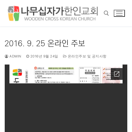
콘
텐
츠
로
바
검색 :
로
2016. 9. 25 온라인 주보
가
기
ADMIN
2016년 9월 24일
온라인주보 및 공지사항