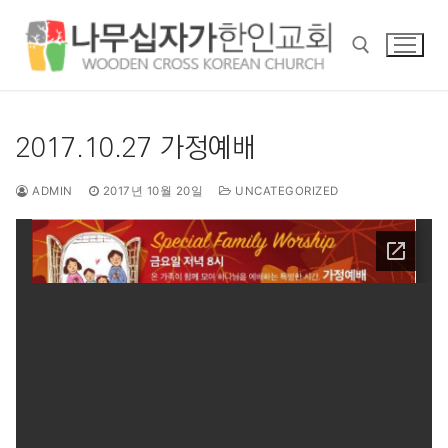
콘
텐
츠
로
바
검색 :
로
2017.10.27 가정예배
가
기
ADMIN
2017년 10월 20일
UNCATEGORIZED