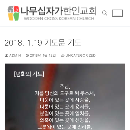
콘
텐
츠
로
바
검색 :
로
2018. 1.19 기도문 기도
가
기
ADMIN
2018년 1월 12일
UNCATEGORIZED