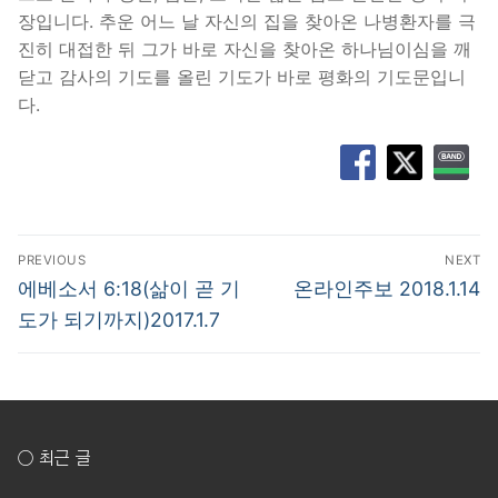
장입니다. 추운 어느 날 자신의 집을 찾아온 나병환자를 극
진히 대접한 뒤 그가 바로 자신을 찾아온 하나님이심을 깨
닫고 감사의 기도를 올린 기도가 바로 평화의 기도문입니
다.
글
PREVIOUS
NEXT
탐
Previous
Next
에베소서 6:18(삶이 곧 기
온라인주보 2018.1.14
post:
post:
색
도가 되기까지)2017.1.7
○ 최근 글