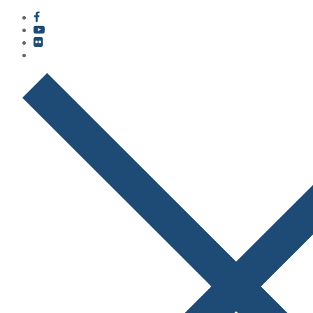
콘
메
닫
텐
뉴
기
츠
로
바
로
가
기