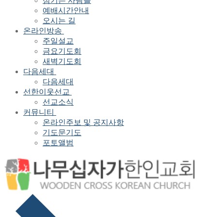
섬기는 사람들
예배시간안내
오시는 길
온라인방송
주일설교
금요기도회
새벽기도회
다음세대
다음세대
선한이웃선교
선교소식
커뮤니티
온라인주보 및 공지사항
기도문기도
포토앨범