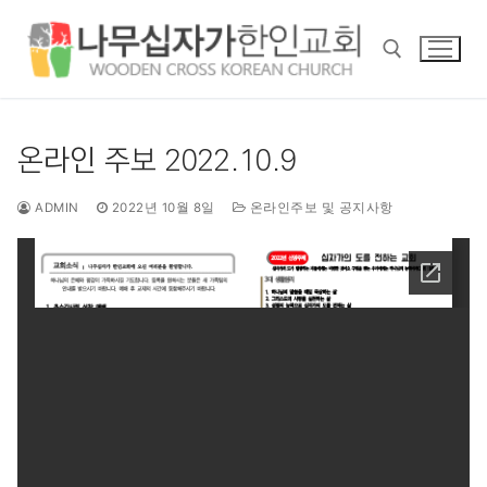
콘
텐
츠
로
바
검색 :
로
온라인 주보 2022.10.9
가
기
ADMIN
2022년 10월 8일
온라인주보 및 공지사항