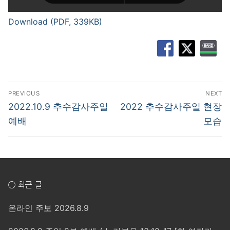
Download (PDF, 339KB)
글
PREVIOUS
NEXT
탐
Previous
Next
2022.10.9 추수감사주일
2022 추수감사주일 현장
post:
post:
색
예배
모습
○ 최근 글
온라인 주보 2026.8.9