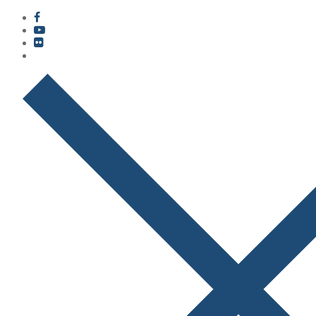
콘
메
닫
텐
뉴
기
츠
로
바
로
가
기