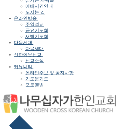
섬기는 사람들
예배시간안내
오시는 길
온라인방송
주일설교
금요기도회
새벽기도회
다음세대
다음세대
선한이웃선교
선교소식
커뮤니티
온라인주보 및 공지사항
기도문기도
포토앨범