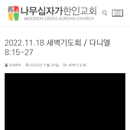
콘
텐
츠
로
바
검색 :
로
2022.11.18 새벽기도회 / 다니엘
가
8:15-27
기
ADMIN
2022년 11월 20일
새벽기도회