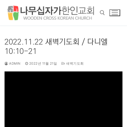
콘
텐
츠
로
바
검색 :
로
2022.11.22 새벽기도회 / 다니엘
가
10:10-21
기
ADMIN
2022년 11월 21일
새벽기도회