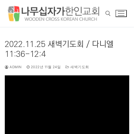
콘
텐
츠
로
바
검색 :
로
2022.11.25 새벽기도회 / 다니엘
가
11:36-12:4
기
ADMIN
2022년 11월 24일
새벽기도회