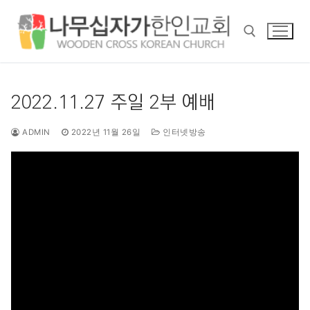
콘
텐
츠
로
바
검색 :
로
2022.11.27 주일 2부 예배
가
기
ADMIN
2022년 11월 26일
인터넷방송