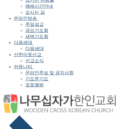
섬기는 사람들
예배시간안내
오시는 길
온라인방송
주일설교
금요기도회
새벽기도회
다음세대
다음세대
선한이웃선교
선교소식
커뮤니티
온라인주보 및 공지사항
기도문기도
포토앨범