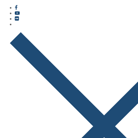
콘
메
닫
텐
뉴
기
츠
로
바
로
가
기