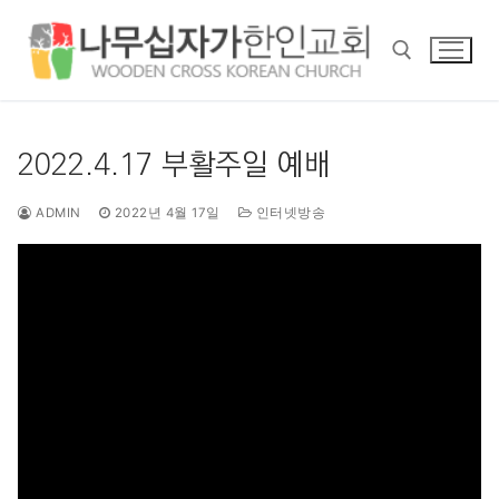
콘
텐
츠
로
바
검색 :
로
2022.4.17 부활주일 예배
가
기
ADMIN
2022년 4월 17일
인터넷방송