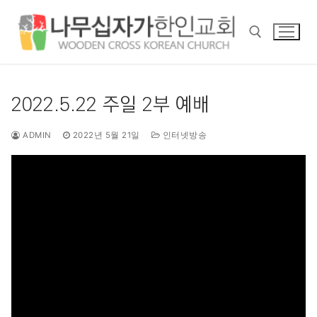
콘
텐
츠
로
바
검색 :
로
2022.5.22 주일 2부 예배
가
기
ADMIN
2022년 5월 21일
인터넷방송