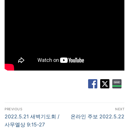
글
PREVIOUS
NEXT
탐
Previous
Next
2022.5.21 새벽기도회 /
온라인 주보 2022.5.22
post:
post:
색
사무엘상 9:15-27