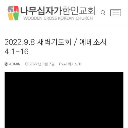
콘
텐
츠
로
바
검색 :
로
2022.9.8 새벽기도회 / 에베소서
가
4:1-16
기
ADMIN
2022년 9월 7일
새벽기도회