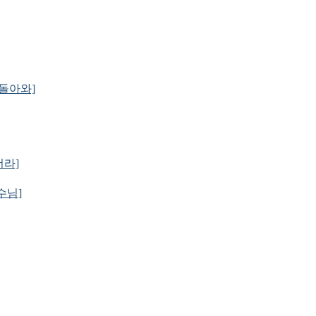
로 돌아와]
더라]
예수님]