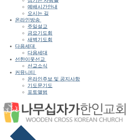
섬기는 사람들
예배시간안내
오시는 길
온라인방송
주일설교
금요기도회
새벽기도회
다음세대
다음세대
선한이웃선교
선교소식
커뮤니티
온라인주보 및 공지사항
기도문기도
포토앨범