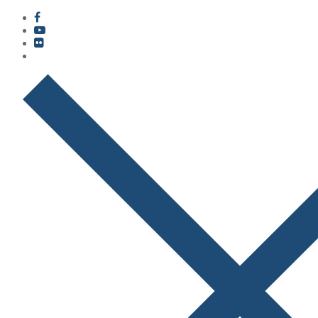
콘
메
닫
텐
뉴
기
츠
로
바
로
가
기