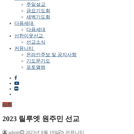
주일설교
금요기도회
새벽기도회
다음세대
다음세대
선한이웃선교
선교소식
커뮤니티
온라인주보 및 공지사항
기도문기도
포토앨범
버튼
2023 릴루엣 원주민 선교
admin
2023년 8월 19일
커뮤니티