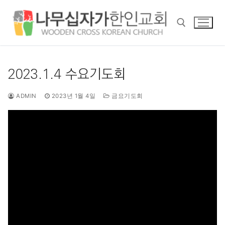
콘
텐
츠
로
바
검색 :
로
2023.1.4 수요기도회
가
기
ADMIN
2023년 1월 4일
금요기도회