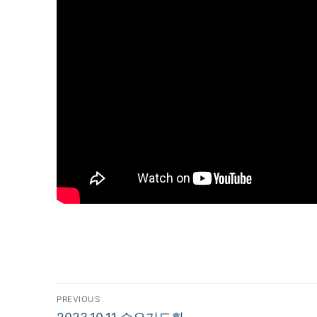
글
PREVIOUS
Previous