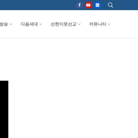
방송
다음세대
선한이웃선교
커뮤니티
검색 :