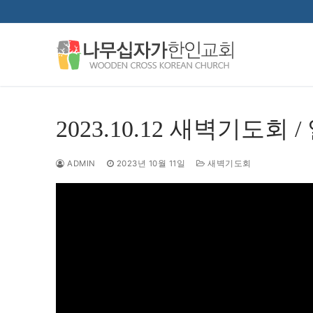
콘
텐
츠
로
바
로
가
2023.10.12 새벽기도회 /
기
ADMIN
2023년 10월 11일
새벽기도회