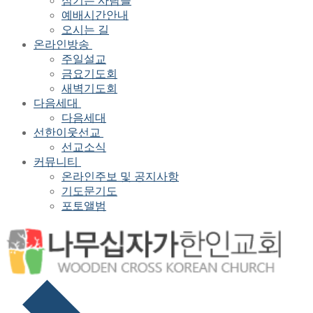
섬기는 사람들
예배시간안내
오시는 길
온라인방송
주일설교
금요기도회
새벽기도회
다음세대
다음세대
선한이웃선교
선교소식
커뮤니티
온라인주보 및 공지사항
기도문기도
포토앨범