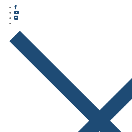
콘
메
닫
텐
뉴
기
츠
로
바
로
가
기