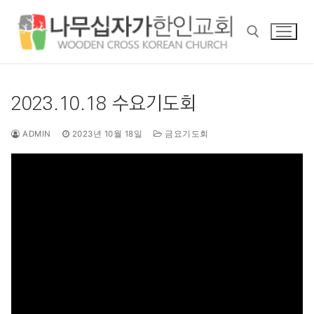
콘
텐
츠
로
바
검색 :
로
2023.10.18 수요기도회
가
기
ADMIN
2023년 10월 18일
금요기도회