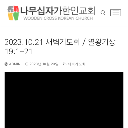
콘
텐
츠
로
바
검색 :
로
2023.10.21 새벽기도회 / 열왕기상
가
19:1-21
기
ADMIN
2023년 10월 20일
새벽기도회