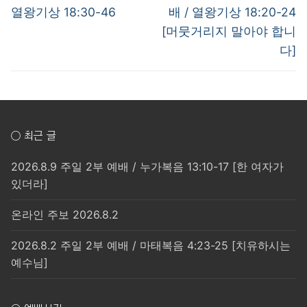
post:
post:
색
열왕기상 18:30-46
배 / 열왕기상 18:20-24
[머뭇거리지 말아야 합니
다]
○ 최근 글
2026.8.9 주일 2부 예배 / 누가복음 13:10-17 [한 여자가
있더라]
온라인 주보 2026.8.2
2026.8.2 주일 2부 예배 / 마태복음 4:23-25 [치유하시는
예수님]