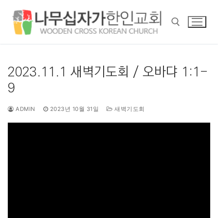
콘
텐
츠
로
바
검색 :
로
2023.11.1 새벽기도회 / 오바댜 1:1-
가
9
기
ADMIN
2023년 10월 31일
새벽기도회