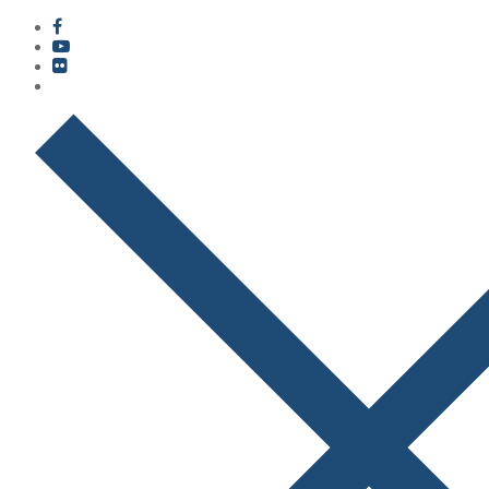
콘
메
닫
텐
뉴
기
츠
로
바
로
가
기