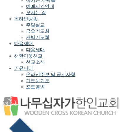
섬기는 사람들
예배시간안내
오시는 길
온라인방송
주일설교
금요기도회
새벽기도회
다음세대
다음세대
선한이웃선교
선교소식
커뮤니티
온라인주보 및 공지사항
기도문기도
포토앨범