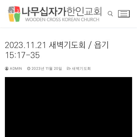
콘
텐
츠
로
바
검색 :
로
2023.11.21 새벽기도회 / 욥기
가
15:17-35
기
ADMIN
2023년 11월 20일
새벽기도회