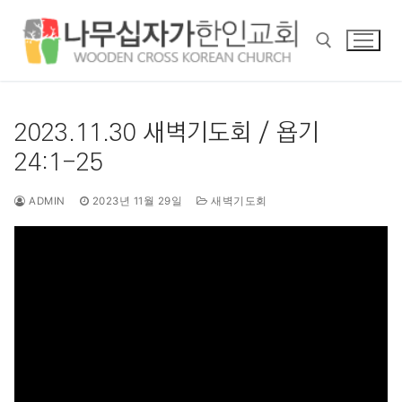
콘
텐
츠
로
바
검색 :
로
2023.11.30 새벽기도회 / 욥기
가
24:1-25
기
ADMIN
2023년 11월 29일
새벽기도회