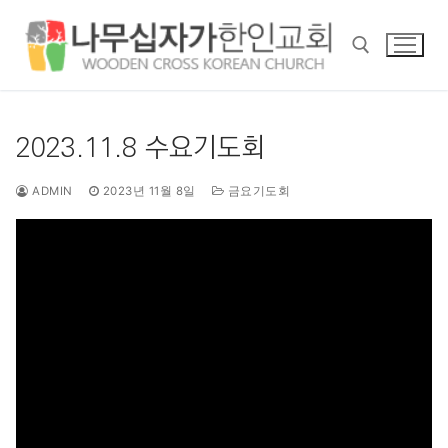
콘
텐
츠
로
바
검색 :
로
2023.11.8 수요기도회
가
기
ADMIN
2023년 11월 8일
금요기도회