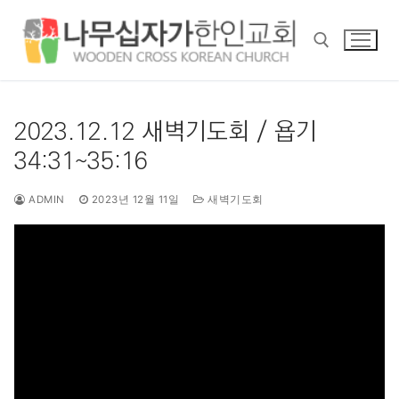
콘
텐
츠
로
바
검색 :
로
2023.12.12 새벽기도회 / 욥기
가
34:31~35:16
기
ADMIN
2023년 12월 11일
새벽기도회