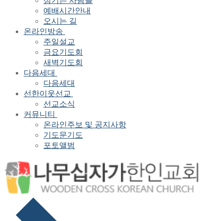
섬기는 사람들
예배시간안내
오시는 길
온라인방송
주일설교
금요기도회
새벽기도회
다음세대
다음세대
선한이웃선교
선교소식
커뮤니티
온라인주보 및 공지사항
기도문기도
포토앨범