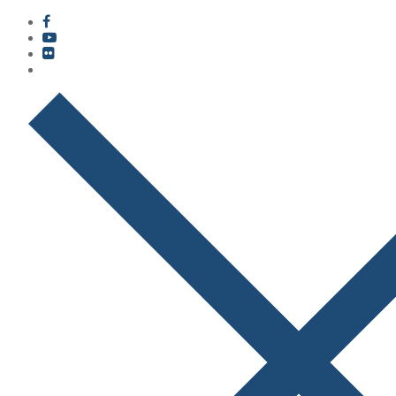
콘
메
닫
텐
뉴
기
츠
로
바
로
가
기