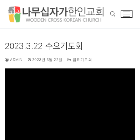
콘
텐
츠
로
바
검색 :
로
2023.3.22 수요기도회
가
기
ADMIN
2023년 3월 22일
금요기도회