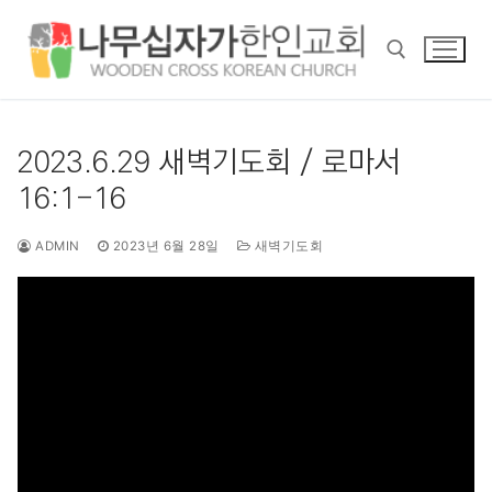
콘
텐
츠
로
바
검색 :
로
2023.6.29 새벽기도회 / 로마서
가
16:1-16
기
ADMIN
2023년 6월 28일
새벽기도회