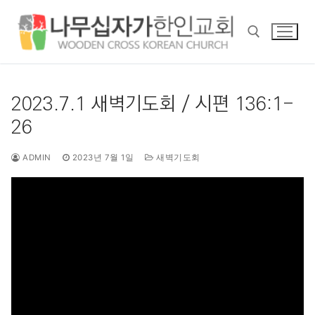
콘
텐
츠
로
바
검색 :
로
2023.7.1 새벽기도회 / 시편 136:1-
가
26
기
ADMIN
2023년 7월 1일
새벽기도회