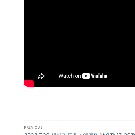
글
PREVIOUS
Previous