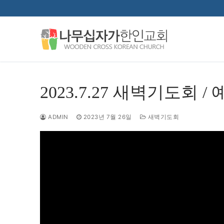
콘
텐
츠
로
바
로
가
2023.7.27 새벽기도회 /
기
ADMIN
2023년 7월 26일
새벽기도회