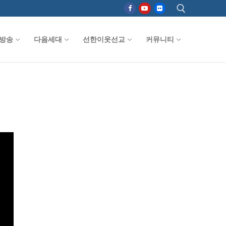
방송
다음세대
선한이웃선교
커뮤니티
검색 :