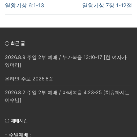
post:
post:
색
열왕기상 6:1-13
열왕기상 7장 1-12절
○ 최근 글
2026.8.9 주일 2부 예배 / 누가복음 13:10-17 [한 여자가
있더라]
온라인 주보 2026.8.2
2026.8.2 주일 2부 예배 / 마태복음 4:23-25 [치유하시는
예수님]
○ 예배시간
– 주일예배 :