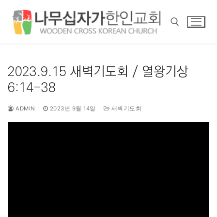
콘
텐
츠
로
바
검색 :
로
2023.9.15 새벽기도회 / 열왕기상
가
6:14-38
기
ADMIN
2023년 9월 14일
새벽기도회