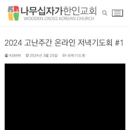
콘
텐
츠
로
바
검색 :
로
2024 고난주간 온라인 저녁기도회 #1
가
기
ADMIN
2024년 3월 25일
새벽기도회